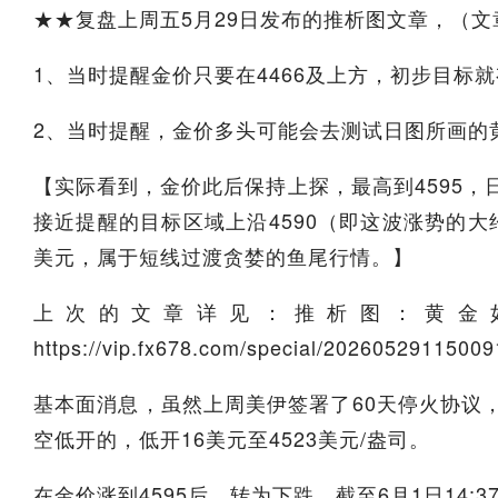
★★复盘上周五5月29日发布的推析图文章，（文章上
1、当时提醒金价只要在4466及上方，初步目标就有
2、当时提醒，金价多头可能会去测试日图所画的
【实际看到，金价此后保持上探，最高到4595
接近提醒的目标区域上沿4590（即这波涨势的大约
美元，属于短线过渡贪婪的鱼尾行情。】
上次的文章详见：推析图：黄金如
https://vip.fx678.com/special/2026052911500
基本面消息，虽然上周美伊签署了60天停火协议
空低开的，低开16美元至4523美元/盎司。
在金价涨到4595后，转为下跌，截至6月1日14:3