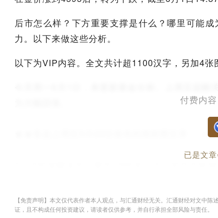
后市怎么样？下方重要支撑是什么？哪里可能成
力。以下来做这些分析。
以下为VIP内容。全文共计超1100汉字，另加4
今天周一6月1日，来更新黄金分析。上周五提醒
付费内容
为大幅回落。
★★复盘上周五5月29日发布的推析图文章，（文章上
已是文章
1、当时提醒金价只要在4466及上方，初步目标就有
2、当时提醒，金价多头可能会去测试日图所画的
【免责声明】本文仅代表作者本人观点，与汇通财经无关。汇通财经对文中陈
证，且不构成任何投资建议，请读者仅供参考，并自行承担全部风险与责任。