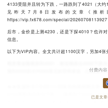
4133受阻并且转为下跌，一路跌到了4021（大
见昨天7月8日发布的文章《推析图
https://vip.fx678.com/special/2026070811392
后市，金价是上测4230，还是下探4010？也
信息。
以下为VIP内容。全文共计超1100汉字，另加
现货黄金隔夜跌到4021，较近期高位4202下跌
付费内容
涨到4202的大约260美元的空间来说，已完成三
★★复盘昨天7月8日11:39发布的推析图文章
4133受阻并且转为下跌，一路跌到了4021（大
已是文章
见昨天7月8日发布的文章《推析图