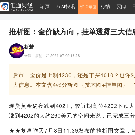
首 页
7x24快讯
行情
要闻
推析图：金价缺方向，挂单透露三大信
析若
来源：原创
2026-07-09 18:58
后市，金价是上测4230，还是下探4010？
大信息。本文含4张分析图（技术图+挂单图）
现货黄金隔夜跌到4021，较近期高位4202下跌
涨到4202的大约260美元的空间来说，已完成三
★★复盘昨天7月8日11:39发布的推析图文章